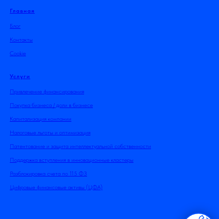
Главная
Блог
Контакты
Cookie
Услуги
Привлечение финансирования
Покупка бизнеса / доли в бизнесе
Капитализация компании
Налоговые льготы и оптимизация
Патентование и защита интеллектуальной собственности
Поддержка вступления в инновационные кластеры
Разблокировка счета по 115 ФЗ
Цифровые финансовые активы (ЦФА)