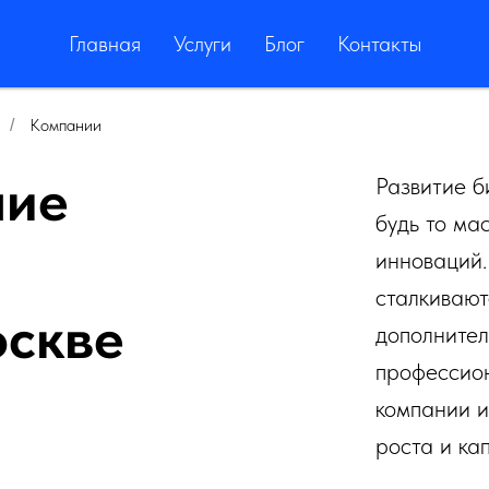
Главная
Услуги
Блог
Контакты
Компании
/
ние
Развитие б
будь то ма
инноваций.
сталкивают
оскве
дополнител
профессио
компании и
роста и ка