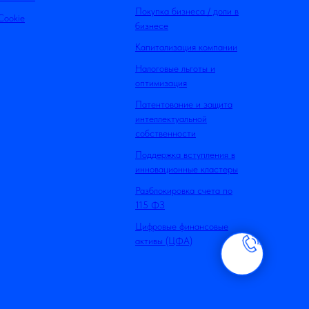
Покупка бизнеса / доли в
Cookie
бизнесе
Капитализация компании
Налоговые льготы и
оптимизация
Патентование и защита
интеллектуальной
собственности
Поддержка вступления в
инновационные кластеры
Разблокировка счета по
115 ФЗ
Цифровые финансовые
активы (ЦФА)