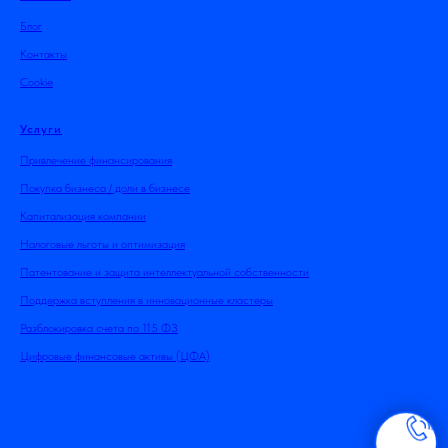
Блог
Контакты
Cookie
Услуги
Привлечение финансирования
Покупка бизнеса / доли в бизнесе
Капитализация компании
Налоговые льготы и оптимизация
Патентование и защита интеллектуальной собственности
Поддержка вступления в инновационные кластеры
Разблокировка счета по 115 ФЗ
Цифровые финансовые активы (ЦФА)