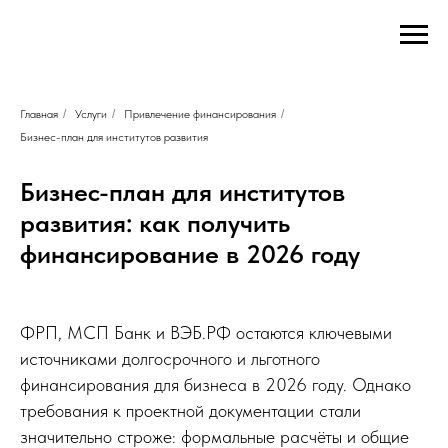
FinDub
Главная
Контакты:
FinDub
страница
Адрес:
FinDub
Авиамоторная
Услуги
ул,
FinDub
д.
Привлечение
Главная
/
Услуги
/
Привлечение финансирования
/
50
финансирования
стр.
Бизнес-план для институтов развития
для
2
бизнеса
111024
Бизнес-план для институтов
Капитализация
Москва
,
компании
Телефон:
развития: как получить
Налоговые
+7
льготы
499
финансирование в 2026 году
и
444-
оптимизация
51-
Патентование
84
,
и
Электронная
ФРП, МСП Банк и ВЭБ.РФ остаются ключевыми
защита
почта:
ИС
finansovyyeuslugi@mail.ru
источниками долгосрочного и льготного
Инновационные
финансирования для бизнеса в 2026 году. Однако
кластеры
Финансирование
требования к проектной документации стали
и
значительно строже: формальные расчёты и общие
управление