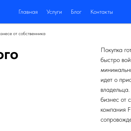
Главная
Услуги
Блог
Контакты
изнесе от собственника
ого
Покупка го
быстро вой
минимальны
идет о при
владельца. 
бизнес от 
компания F
сопровожде