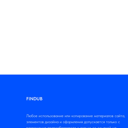
FINDUB
Любое использование или копирование материалов сайта,
элементов дизайна и оформления допускается только с
разрешения правообладателя и только со ссылкой на