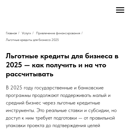
FinDub
Главная
Контакты:
FinDub
страница
Адрес:
FinDub
Авиамоторная
Услуги
ул,
FinDub
д.
Привлечение
Главная
/
Услуги
/
Привлечение финансирования
/
50
финансирования
стр.
Льготные кредиты для бизнеса 2025
для
2
бизнеса
111024
Льготные кредиты для бизнеса в
Капитализация
Москва
,
компании
Телефон:
2025 — как получить и на что
Налоговые
+7
льготы
499
рассчитывать
и
444-
оптимизация
51-
Патентование
84
,
В 2025 году государственные и банковские
и
Электронная
программы продолжают поддерживать малый и
защита
почта:
ИС
finansovyyeuslugi@mail.ru
средний бизнес через льготные кредитные
Инновационные
инструменты. Это реальные ставки и субсидии, но
кластеры
Финансирование
доступ к ним требует подготовки — от правильной
и
упаковки проекта до подтверждения целей
управление