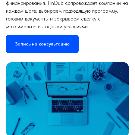
финансирования. FinDub сопровождает компании на
бизнесом
Контакты
каждом шаге: выбираем подходящую программу,
FinDub
готовим документы и закрываем сделку с
максимально выгодными условиями
Запись на консультацию