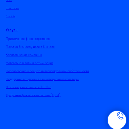
Контакты
Cookie
Услуги
Привлечение финансирования
Покупка бизнеса / доли в бизнесе
Капитализация компании
Налоговые льготы и оптимизация
Патентование и защита интеллектуальной собственности
Поддержка вступления в инновационные кластеры
Разблокировка счета по 115 ФЗ
Цифровые финансовые активы (ЦФА)