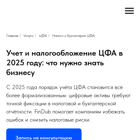
FinDub
Главная
Контакты:
FinDub
страница
Адрес:
FinDub
Авиамоторная
Услуги
ул,
FinDub
д.
Привлечение
Главная
/
Услуги
/
ЦФА
/
Налоги и бухгалтерия ЦФА
50
финансирования
стр.
для
2
Учет и налогообложение ЦФА в
бизнеса
111024
Капитализация
Москва
,
2025 году: что нужно знать
компании
Телефон:
Налоговые
бизнесу
+7
льготы
499
и
444-
С 2025 года порядок учёта ЦФА становится всё
оптимизация
51-
Патентование
84
,
более формализованным: цифровые активы требуют
и
Электронная
точной фиксации в налоговой и бухгалтерской
защита
почта:
ИС
finansovyyeuslugi@mail.ru
отчётности. FinDub помогает компаниям избежать
Инновационные
ошибок и снизить налоговые риски.
кластеры
Финансирование
и
управление
Запись на консультацию